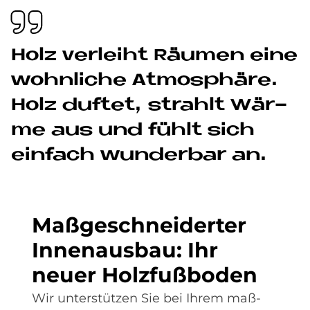
Holz ver­lei­ht Räu­men eine
wohn­li­che At­mo­sphä­re.
Holz duf­tet, strahlt Wär­
me aus und fühlt sich
ein­fach wun­der­bar an.
Maß­ge­schnei­der­ter
In­nen­aus­bau: Ihr
neu­er Holz­fuß­bo­den
Wir unterstützen Sie bei Ihrem maß­