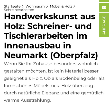
Startseite
Wohnraum
Möbel & Holz
Schreinerarbeiten
Hand­werks­kunst aus
ANFRAGE
Holz: Schrei­ner- und
Tisch­ler­ar­bei­ten im
In­nen­aus­bau in
Neu­mar­kt (Ober­pfalz)
Wenn Sie Ihr Zuhause besonders wohnlich
gestalten möchten, ist kein Material besser
geeignet als Holz. Ob als Bodenbelag oder als
formschönes Möbelstück: Holz überzeugt
durch natürliche Eleganz und eine gemütlich
warme Ausstrahlung.