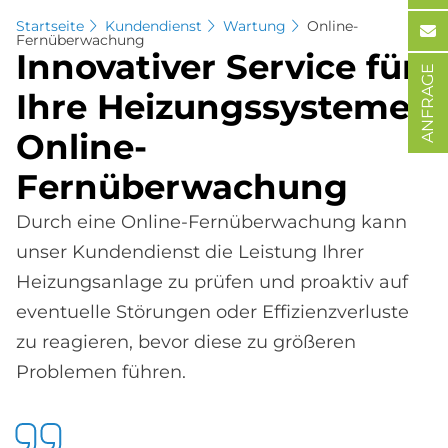
Startseite
Kundendienst
Wartung
Online-
Fernüberwachung
In­no­va­ti­ver Ser­vice für
ANFRAGE
Ihre Hei­zungs­sy­ste­me:
On­line-
Fern­über­wa­chung
Durch eine Online-Fernüberwachung kann
unser Kundendienst die Leistung Ihrer
Heizungsanlage zu prüfen und proaktiv auf
eventuelle Störungen oder Effizienzverluste
zu reagieren, bevor diese zu größeren
Problemen führen.