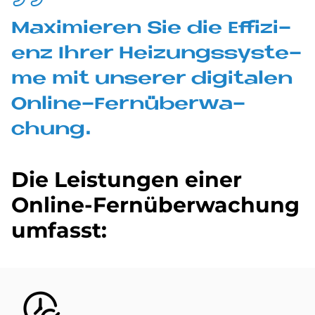
Ma­xi­mie­ren Sie die Ef­fi­zi­
enz Ih­rer Hei­zungs­sy­ste­
me mit un­se­rer di­gi­ta­len
On­line-Fern­über­wa­
chung.
Die Lei­stun­gen ei­ner
On­line-Fern­über­wa­chung
um­fasst:
Bild