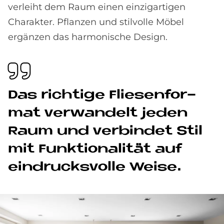
verleiht dem Raum einen einzigartigen
Charakter. Pflanzen und stilvolle Möbel
ergänzen das harmonische Design.
Das rich­ti­ge Flie­sen­for­
mat ver­wan­delt je­den
Raum und ver­bin­det Stil
mit Funk­tio­na­li­tät auf
ein­drucks­vol­le Wei­se.