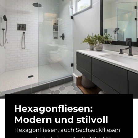
He­xa­gon­flie­sen:
Mo­dern und stil­voll
Hexagonfliesen, auch Sechseckfliesen