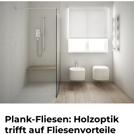
Plank-Flie­sen: Holz­op­tik
trif­ft auf Flie­sen­vor­teile