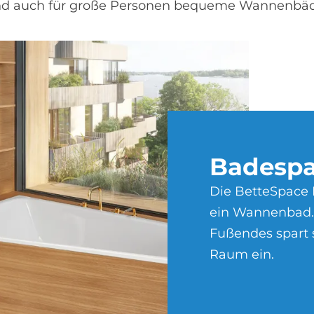
nd auch für große Personen bequeme Wannenbäd
Ba­de­sp
Die BetteSpace L
ein Wannenbad. 
Fußendes spart 
Raum ein.