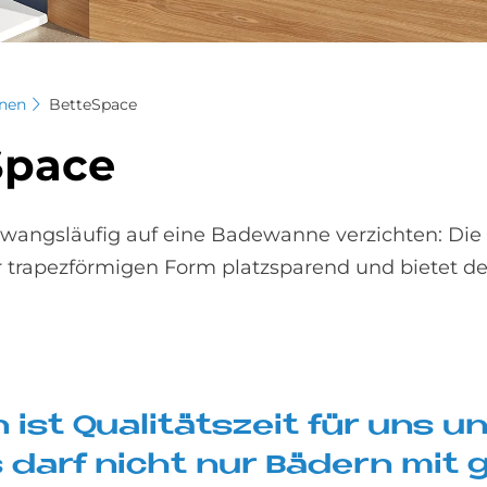
nen
BetteSpace
S­pace
wangsläufig auf eine Badewanne verzichten: Die
er trapezförmigen Form platzsparend und bietet 
ist Qua­li­täts­zeit für uns u
s darf nicht nur Bä­dern mit 