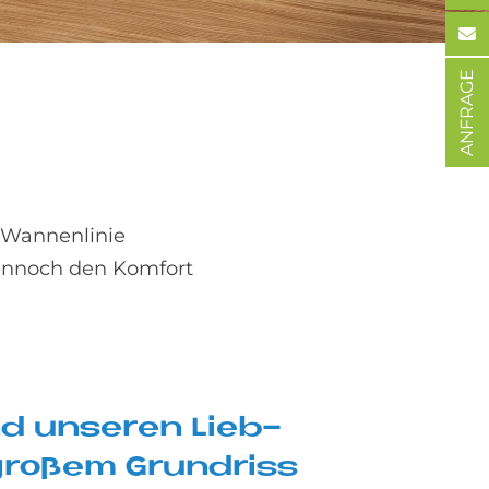
ANFRAGE
 Wannenlinie
dennoch den Komfort
nd un­se­ren Lieb­
gro­ßem Grund­riss