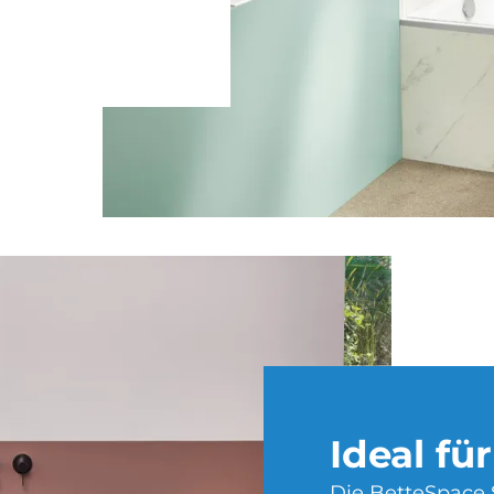
Ide­al f
Die BetteSpace 