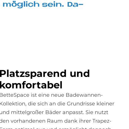
d mög­lich sein. Da­
Platz­spa­rend und
kom­for­ta­bel
BetteSpace ist eine neue Badewannen-
Kollektion, die sich an die Grundrisse kleiner
und mittelgroßer Bäder anpasst. Sie nutzt
den vorhandenen Raum dank ihrer Trapez-