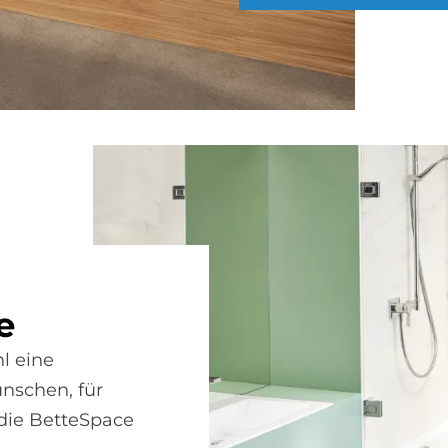
e
l eine
nschen, für
h die BetteSpace