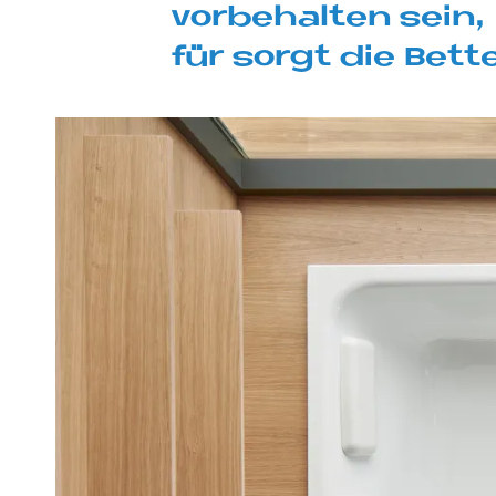
vor­be­hal­ten sein
für sor­gt die Bet­t