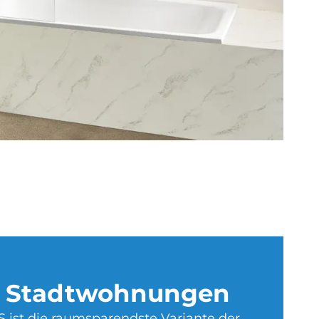
ür Stadt­woh­nun­gen
S ist die raumsparendste Variante der