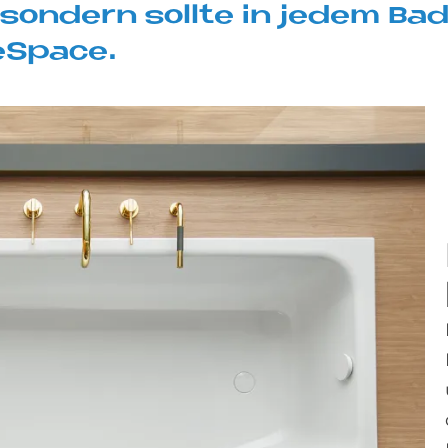
, son­dern soll­te in je­dem Ba
e­S­pace.