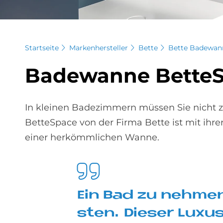
Startseite
Markenhersteller
Bette
Bette Badewan
Ba­de­wan­ne Bet­te­
In kleinen Badezimmern müssen Sie nicht z
BetteSpace von der Firma Bette ist mit ihr
einer herkömmlichen Wanne.
Ein Bad zu neh­men 
sten. Die­ser Lu­xu