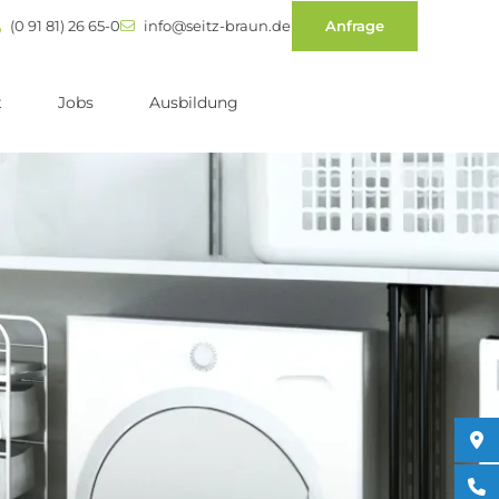
(0 91 81) 26 65-0
info@seitz-braun.de
Anfrage
t
Jobs
Ausbildung