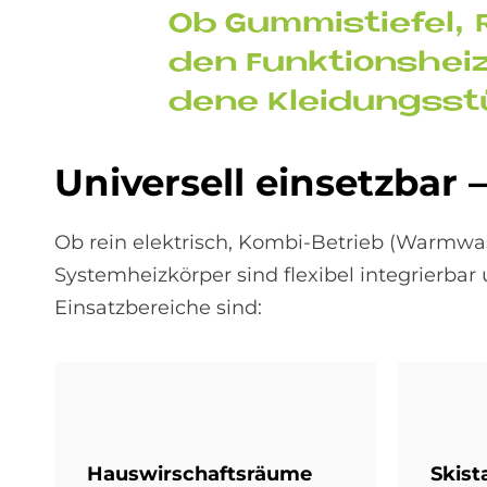
Ob Gum­mi­stie­fel,
den Funk­ti­ons­hei
de­ne Klei­dungs­s
Uni­ver­sell ein­setz­bar 
Ob rein elektrisch, Kombi-Betrieb (Warmwa
Systemheizkörper sind flexibel integrierbar
Einsatzbereiche sind:
Haus­wir­schafts­räu­me
Ski­st