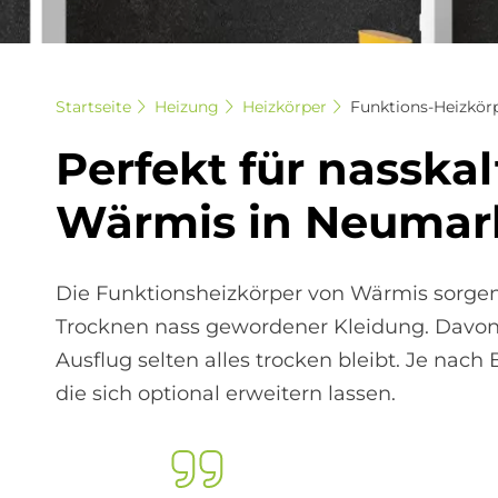
Startseite
Heizung
Heizkörper
Funktions-Heizkör
Per­fe­kt für nass­ka
Wär­mis in Neu­mar­
Die Funktionsheizkörper von Wärmis sorgen
Trocknen nass gewordener Kleidung. Davon pr
Ausflug selten alles trocken bleibt. Je nac
die sich optional erweitern lassen.