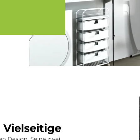
iel­sei­ti­ge
en Design. Seine zwei