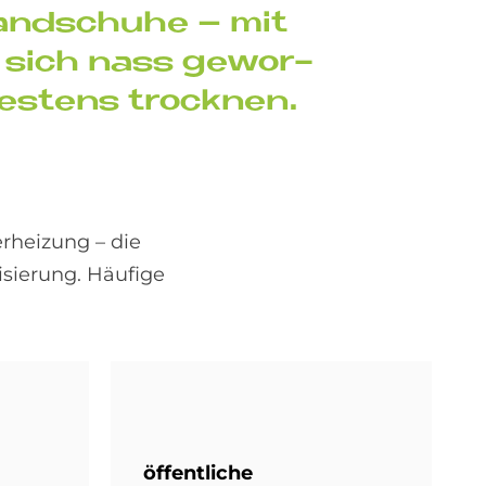
Hand­schu­he – mit
n sich nass ge­wor­
e­stens trock­nen.
rheizung – die
isierung. Häufige
öf­fent­li­che