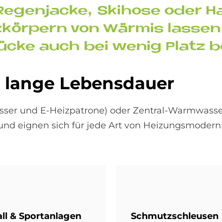
 Re­gen­jacke, Ski­ho­se oder 
z­kör­pern von Wär­mis las­se
tücke auch bei we­nig Pla­tz b
– lan­ge Le­bens­dau­er
sser und E-Heizpatrone) oder Zentral-Warmwasse
 und eignen sich für jede Art von Heizungsmodern
all & Sport­an­la­gen
Schmutz­schleu­sen