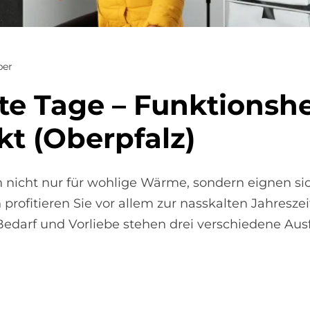
per
l­te Tage – Funk­ti­ons­h
kt (Ober­pfalz)
 nicht nur für wohlige Wärme, sondern eignen s
ofitieren Sie vor allem zur nasskalten Jahreszeit
h Bedarf und Vorliebe stehen drei verschiedene Au