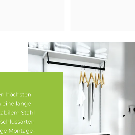
en höchsten
 eine lange
tabilem Stahl
nschlussarten
itige Montage-