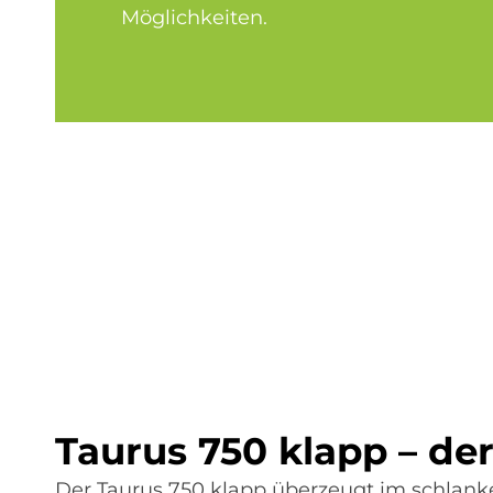
Möglichkeiten.
Tau­rus 750 kla­pp – der V
Der Taurus 750 klapp überzeugt im schlank