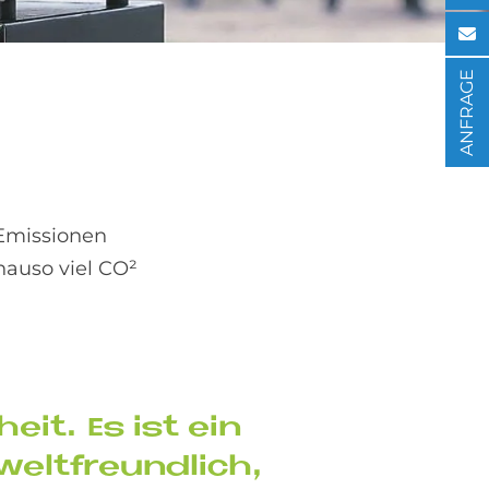
ANFRAGE
)
 Emissionen
nauso viel CO²
heit. Es ist ein
elt­freund­lich,