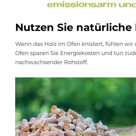
emis­si­ons­arm un
Nut­zen Sie na­tür­li­che
Wenn das Holz im Ofen knistert, fühlen w
Ofen sparen Sie Energiekosten und tun zude
nachwachsender Rohstoff.