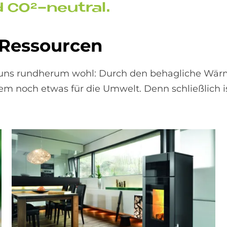
d CO²-neu­tral.
 Res­sour­cen
ir uns rundherum wohl: Durch den behagliche W
m noch etwas für die Umwelt. Denn schließlich is