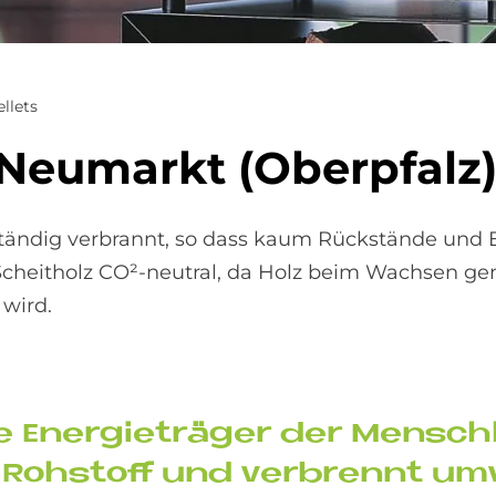
ellets
Neu­mar­kt (Ober­pfalz
ständig verbrannt, so dass kaum Rückstände und
cheitholz CO²-neutral, da Holz beim Wachsen ge
wird.
e En­er­gie­trä­ger der Mensch­
oh­stoff und ver­bren­nt um­w