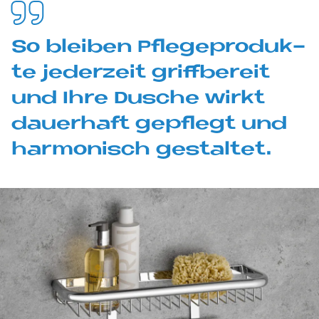
So blei­ben Pfle­ge­pro­duk­
te je­der­zeit griff­be­reit
und Ihre Du­sche wir­kt
dau­er­haft ge­pfle­gt und
har­mo­nisch ge­stal­tet.