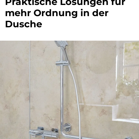
Prak­ti­sche Lö­sun­gen für
mehr Ord­nung in der
Du­sche