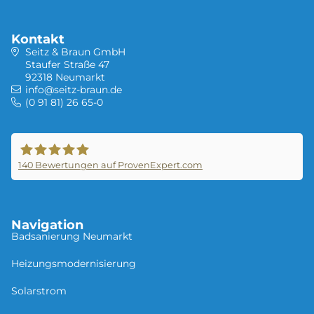
Experten prüfen gern für Sie, welche
Fördermöglichkeiten möglich sind.
Kontakt
Seitz & Braun GmbH
Staufer Straße 47
92318 Neumarkt
info@seitz-braun.de
(0 91 81) 26 65-0
140
Bewertungen auf ProvenExpert.com
Seitz &Braun GmbH
Navigation
Badsanierung Neu­mar­kt
Heizungsmodernisierung
Solarstrom