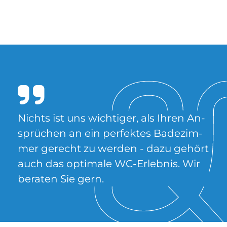
Nichts ist uns wich­ti­ger, als Ih­ren An­
sprü­chen an ein per­fek­tes Ba­de­zim­
mer ge­recht zu wer­den - dazu ge­hört
auch das op­ti­ma­le WC-Er­leb­nis. Wir
be­ra­ten Sie gern.