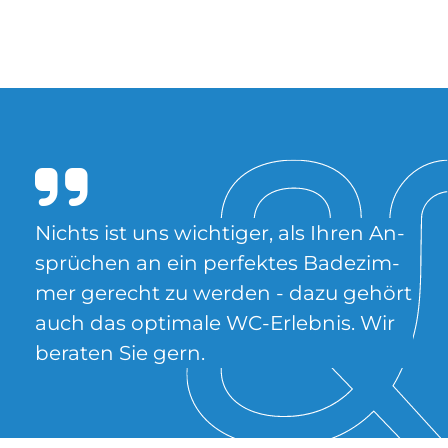
Nichts ist uns wich­ti­ger, als Ih­ren An­
sprü­chen an ein per­fek­tes Ba­de­zim­
mer ge­recht zu wer­den - dazu ge­hört
auch das op­ti­ma­le WC-Er­leb­nis. Wir
be­ra­ten Sie gern.