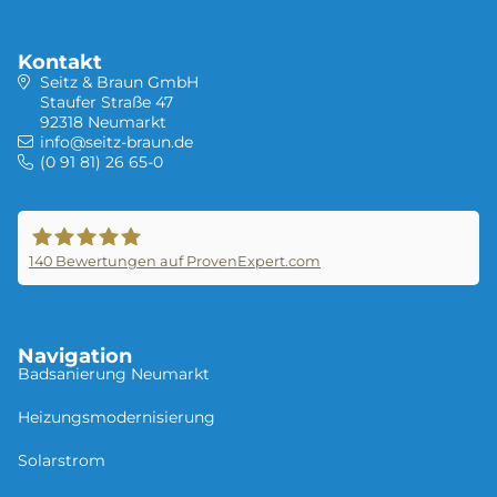
Experten prüfen gern für Sie, welche
Fördermöglichkeiten möglich sind.
Kontakt
Seitz & Braun GmbH
Staufer Straße 47
92318 Neumarkt
info@seitz-braun.de
(0 91 81) 26 65-0
140
Bewertungen auf ProvenExpert.com
Seitz &Braun GmbH
Navigation
Badsanierung Neu­mar­kt
Heizungsmodernisierung
Solarstrom