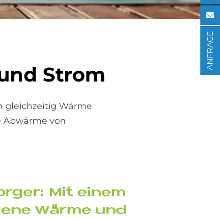
ANFRAGE
 und Strom
 gleichzeitig Wärme
nde Abwärme von
r­ger: Mit ei­nem
i­ge­ne Wär­me und