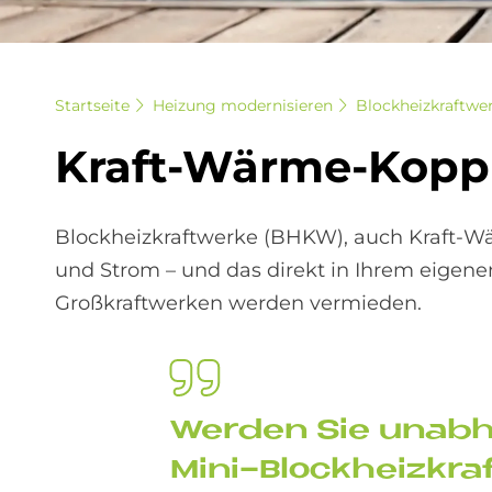
Startseite
Heizung modernisieren
Blockheizkraftwe
Kraft-Wär­me-Kopp­
Blockheizkraftwerke (BHKW), auch Kraft-
und Strom – und das direkt in Ihrem eigen
Großkraftwerken werden vermieden.
Wer­den Sie un­ab­h
Mini-Block­heiz­kra