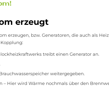
rom!
rom er­zeu­gt
rom erzeugen, bzw. Generatoren, die auch als Heiz
e-Kopplung:
ckheizkraftwerks treibt einen Generator an.
.
Brauchwasserspeicher weitergegeben.
n – Hier wird Wärme nochmals über den Brennwer