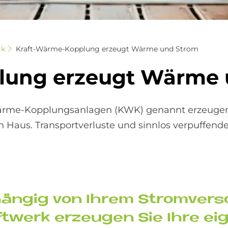
rk
Kraft-Wärme-Kopplung erzeugt Wärme und Strom
lung er­zeu­gt Wär­me
Wärme-Kopplungsanlagen (KWK) genannt erzeugen
en Haus. Transportverluste und sinnlos verpuffe
än­gig von Ih­rem Strom­ver­so
ft­werk er­zeu­gen Sie Ihre e