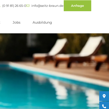
(0 91 81) 26 65-0
info@seitz-braun.de
Anfrage
t
Jobs
Ausbildung