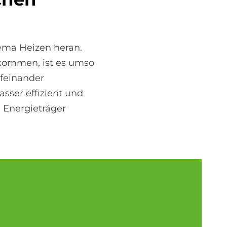
ema Heizen heran.
kommen, ist es umso
ufeinander
ser effizient und
e Energieträger