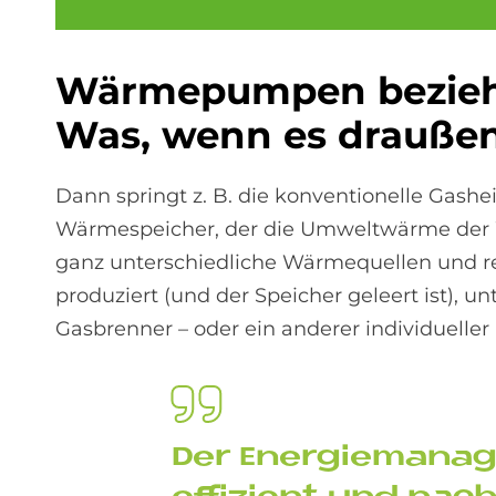
Wär­me­pum­pen be­zie­h
Was, wenn es drau­ßen 
Dann springt z. B. die konventionelle Gash
Wärmespeicher, der die Umweltwärme der W
ganz unterschiedliche Wärmequellen und 
produziert (und der Speicher geleert ist), 
Gasbrenner – oder ein anderer individueller
Der En­er­gie­ma­na