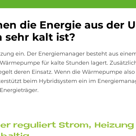
en die En­er­gie aus der 
sehr kalt ist?
eizung ein. Der Energiemanager besteht aus einem
ärmepumpe für kalte Stunden lagert. Zusätzlich
regelt deren Einsatz. Wenn die Wärmepumpe als
unterstützt beim Hybridsystem ein im Energiemanag
 Energieträger.
­ger re­gu­liert Strom, Hei­z