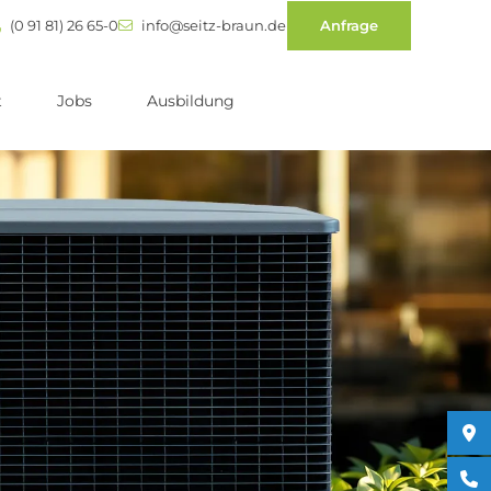
(0 91 81) 26 65-0
info@seitz-braun.de
Anfrage
t
Jobs
Ausbildung