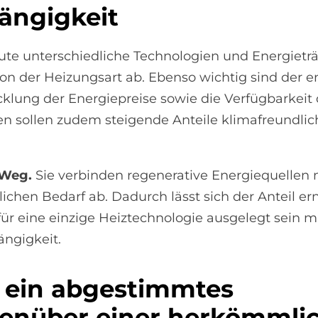
n­gig­keit
te unterschiedliche Technologien und Energieträ
in von der Heizungsart ab. Ebenso wichtig sind der
lung der Energiepreise sowie die Verfügbarkeit 
gen sollen zudem steigende Anteile klimafreundli
n Weg.
Sie verbinden regenerative Energiequelle
ichen Bedarf ab. Dadurch lässt sich der Anteil er
r eine einzige Heiztechnologie ausgelegt sein m
ängigkeit.
t ein ab­ge­stimm­tes
gen­über ei­ner her­kömm­li