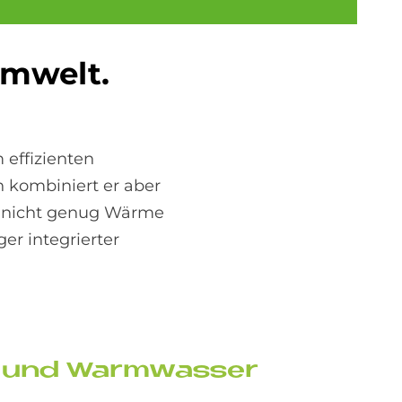
Um­welt.
 effizienten
 kombiniert er aber
o nicht genug Wärme
er integrierter
ung und Warm­was­ser