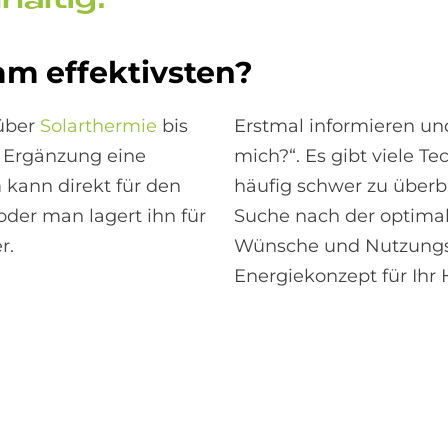
­hal­tig.
am ef­fek­tiv­sten?
 über
Solarthermie
bis
Erstmal informieren und
s Ergänzung eine
mich?“. Es gibt viele T
kann direkt für den
häufig schwer zu überbl
er man lagert ihn für
Suche nach der optimal
r.
Wünsche und Nutzungs
Energiekonzept für Ihr 