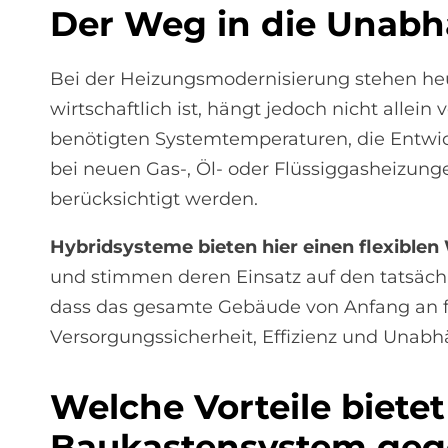
Der Weg in die Un­ab­hä
Bei der Heizungsmodernisierung stehen heu
wirtschaftlich ist, hängt jedoch nicht alle
benötigten Systemtemperaturen, die Entwick
bei neuen Gas-, Öl- oder Flüssiggasheizun
berücksichtigt werden.
Hybridsysteme bieten hier einen flexible
und stimmen deren Einsatz auf den tatsächl
dass das gesamte Gebäude von Anfang an fü
Versorgungssicherheit, Effizienz und Unabh
Wel­che Vor­teile bie­te
Bau­ka­sten­sy­stem ge­