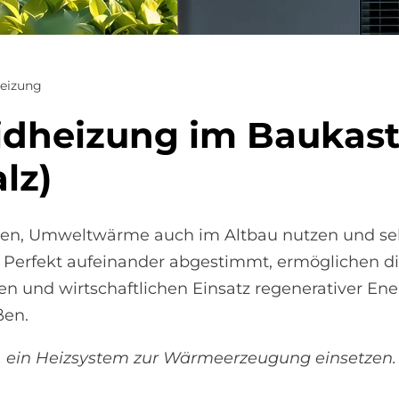
eizung
brid­hei­zung im Bau­ka­s
lz)
eren, Umweltwärme auch im Altbau nutzen und se
 Perfekt aufeinander abgestimmt, ermöglichen 
 und wirtschaftlichen Einsatz regenerativer Ener
ßen.
w. ein Heizsystem zur Wärmeerzeugung einsetzen