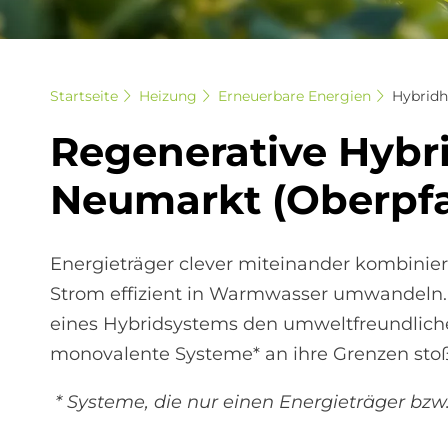
Startseite
Heizung
Erneuerbare Energien
Hybridh
Re­ge­ne­ra­ti­ve Hy­
Neu­mar­kt (Ober­pfa
Energieträger clever miteinander kombini
Strom effizient in Warmwasser umwandeln.
eines Hybridsystems den umweltfreundlichen
monovalente Systeme* an ihre Grenzen sto
* Systeme, die nur einen Energieträger bz