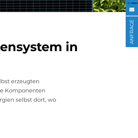
ANFRAGE
ten­sy­stem in
lbst erzeugten
die Komponenten
gien selbst dort, wo
.